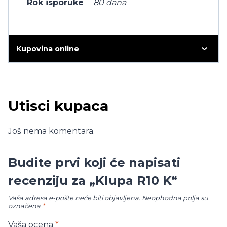
Rok isporuke
80 dana
Kupovina online
Utisci kupaca
Još nema komentara.
Budite prvi koji će napisati
recenziju za „Klupa R10 K“
Vaša adresa e-pošte neće biti objavljena.
Neophodna polja su
označena
*
Vaša ocena
*