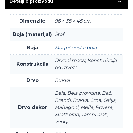
Detalji o proizvodu
Dimenzije
96 × 38 × 45 cm
Boja (materijal)
Štof
Boja
Mogućnost izbora
Drveni masiv, Konstrukcija
Konstrukcija
od drveta
Drvo
Bukva
Bela, Bela providna, Bež,
Brendi, Bukva, Crna, Galija,
Drvo dekor
Mahagoni, Melle, Rovere,
Svetli orah, Tamni orah,
Venge