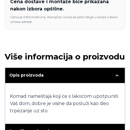
Cena dostave i montaže biće prikazana
nakon izbora opštine.
Cena je informativna. Konačan iznos se potvrđuje u korpi nakon
unosa adrese.
Više informacija o proizvodu
Opis proizvoda
Komad nameštaja koji će s lakoćom upotpuniti
Vaš dom, dobre je visine da posluži kao deo
trpezarije uz sto.