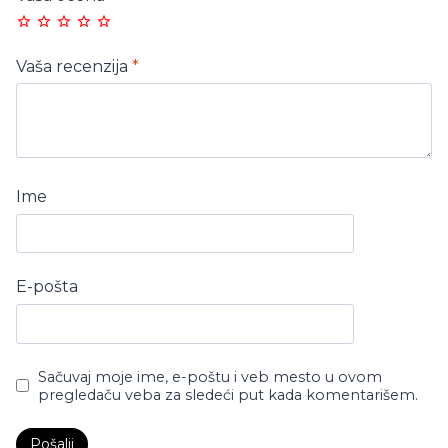
Vaša recenzija
*
Ime
E-pošta
Sačuvaj moje ime, e-poštu i veb mesto u ovom
pregledaču veba za sledeći put kada komentarišem.