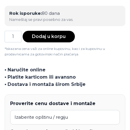
Rok isporuke:
80 dana
Nameštaj se pravi posebno za vas.
Klupa
Dodaj u korpu
R10
K
*Iskazana cena važi za online kupovinu, kao i za kupovinu u
prodavnicama za gotovinski način plaćanja
količina
▪️
Naručite online
▪️
Platite karticom ili avansno
▪️
Dostava i montaža širom Srbije
Proverite cenu dostave i montaže