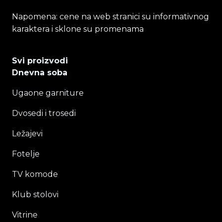
Napomena: cene na web stranici su informativnog
karaktera i sklone su promenama
Svi proizvodi
Dnevna soba
Ugaone garniture
Dvosedi i trosedi
Ležajevi
Fotelje
TV komode
Klub stolovi
Vitrine