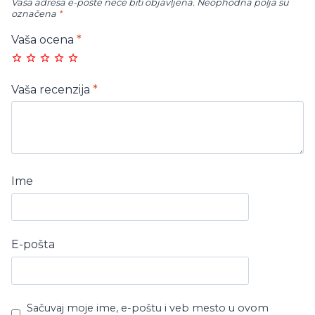
Vaša adresa e-pošte neće biti objavljena.
Neophodna polja su
označena
*
Vaša ocena
*
Vaša recenzija
*
Ime
E-pošta
Sačuvaj moje ime, e-poštu i veb mesto u ovom