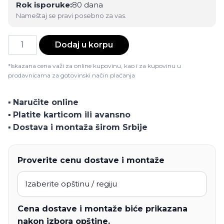
Rok isporuke:
80 dana
Nameštaj se pravi posebno za vas.
Trpezarijska
Dodaj u korpu
stolica
Mia
*Iskazana cena važi za online kupovinu, kao i za kupovinu u
prodavnicama za gotovinski način plaćanja
količina
▪️
Naručite online
▪️
Platite karticom ili avansno
▪️
Dostava i montaža širom Srbije
Proverite cenu dostave i montaže
Cena dostave i montaže biće prikazana
nakon izbora opštine.