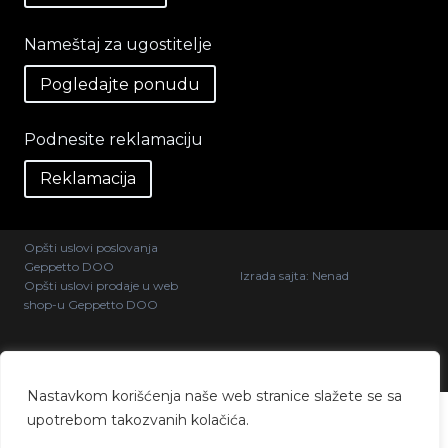
Nameštaj za ugostitelje
Pogledajte ponudu
Podnesite reklamaciju
Reklamacija
Opšti uslovi poslovanja
Geppetto DOO
Izrada sajta:
Nenad
Opšti uslovi prodaje u web
shop-u Geppetto DOO
@ 2026 Geppetto DOO. Sva
prava zadržana.
Nastavkom korišćenja naše web stranice slažete se sa
upotrebom takozvanih kolačića.