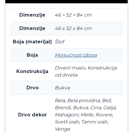
Dimenzije
46 × 52 × 84 cm
Dimenzije
46 x 52 x 84 cm
Boja (materijal)
Štof
Boja
Mogućnost izbora
Drveni masiv, Konstrukcija
Konstrukcija
od drveta
Drvo
Bukva
Bela, Bela providna, Bež,
Brendi, Bukva, Crna, Galija,
Drvo dekor
Mahagoni, Melle, Rovere,
Svetli orah, Tamni orah,
Venge