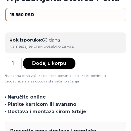
15.550
RSD
Rok isporuke:
60 dana
Nameštaj se pravi posebno za vas.
Trpezarijska
Dodaj u korpu
stolica
Perla
*Iskazana cena važi za online kupovinu, kao i za kupovinu u
prodavnicama za gotovinski način plaćanja
količina
▪️
Naručite online
▪️
Platite karticom ili avansno
▪️
Dostava i montaža širom Srbije
Proverite cenu dostave i montaže