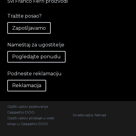
Svi Franco Ferri proizvodi
Tražite posao?
Zapošljavamo
Nameštaj za ugostitelje
Pogledajte ponudu
Podnesite reklamaciju
Reklamacija
Opšti uslovi poslovanja
Geppetto DOO
Izrada sajta:
Nenad
Opšti uslovi prodaje u web
shop-u Geppetto DOO