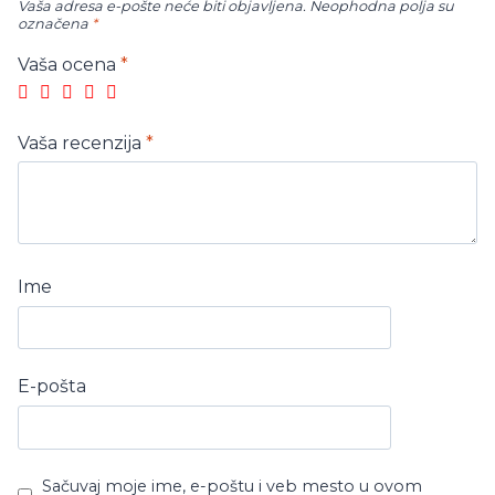
Vaša adresa e-pošte neće biti objavljena.
Neophodna polja su
označena
*
Vaša ocena
*
Vaša recenzija
*
Ime
E-pošta
Sačuvaj moje ime, e-poštu i veb mesto u ovom