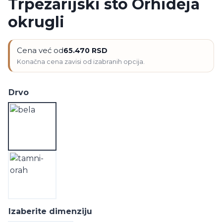
Trpezarijski sto Orhideja
okrugli
Cena već od
65.470
RSD
Drvo
Izaberite dimenziju