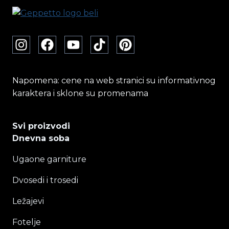
biti
izabrane
na
stranici
proizvoda.
Napomena: cene na web stranici su informativnog
karaktera i sklone su promenama
Svi proizvodi
Dnevna soba
Ugaone garniture
Dvosedi i trosedi
Ležajevi
Fotelje