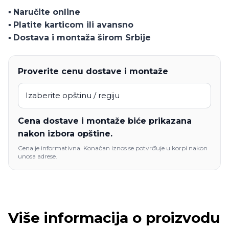
količina
▪️
Naručite online
▪️
Platite karticom ili avansno
▪️
Dostava i montaža širom Srbije
Proverite cenu dostave i montaže
Cena dostave i montaže biće prikazana
nakon izbora opštine.
Cena je informativna. Konačan iznos se potvrđuje u korpi nakon
unosa adrese.
Više informacija o proizvodu