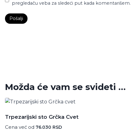
pregledaču veba za sledeći put kada komentarišem.
Možda će vam se svideti …
Trpezarijski sto Grčka Cvet
Cena već od
76.030
RSD