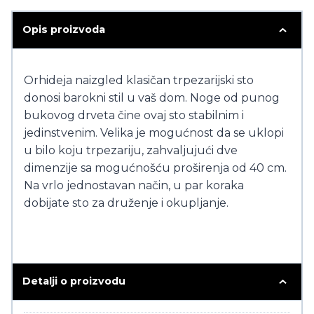
Opis proizvoda
Orhideja naizgled klasičan trpezarijski sto
donosi barokni stil u vaš dom. Noge od punog
bukovog drveta čine ovaj sto stabilnim i
jedinstvenim. Velika je mogućnost da se uklopi
u bilo koju trpezariju, zahvaljujući dve
dimenzije sa mogućnošću proširenja od 40 cm.
Na vrlo jednostavan način, u par koraka
dobijate sto za druženje i okupljanje.
Detalji o proizvodu