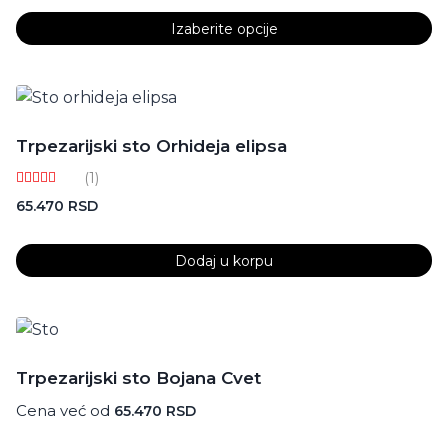
Izaberite opcije
Ovaj
proizvod
ima
više
Trpezarijski sto Orhideja elipsa
varijanti.
(1)
Opcije
Ocenjeno
mogu
65.470
RSD
sa
3.00
biti
od 5
izabrane
Dodaj u korpu
na
stranici
proizvoda.
Trpezarijski sto Bojana Cvet
Cena već od
65.470
RSD