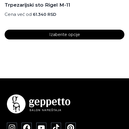
Trpezarijski sto Rigel M-11
Cena već od
61.340
RSD
Izaberite opcije
Ovaj
proizvod
ima
više
varijanti.
Opcije
mogu
biti
izabrane
na
stranici
proizvoda.