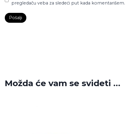
pregledaču veba za sledeći put kada komentarišem.
Možda će vam se svideti …