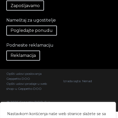
Zapošljavamo
Nameštaj za ugostitelje
Pogledajte ponudu
Podnesite reklamaciju
Reklamacija
Opšti uslovi poslovanja
Geppetto DOO
Izrada sajta:
Nenad
Opšti uslovi prodaje u web
shop-u Geppetto DOO
@ 2026 Geppetto DOO. Sva
prava zadržana.
Nastavkom korišćenja naše web stranice slažete se sa