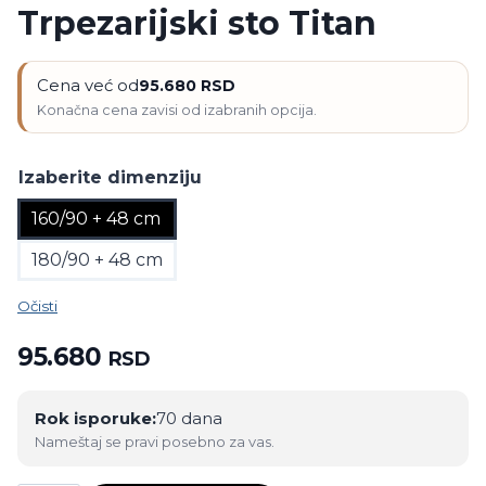
Trpezarijski sto Titan
Cena već od
95.680
RSD
Izaberite dimenziju
160/90 + 48 cm
180/90 + 48 cm
Očisti
95.680
RSD
Rok isporuke:
70 dana
Nameštaj se pravi posebno za vas.