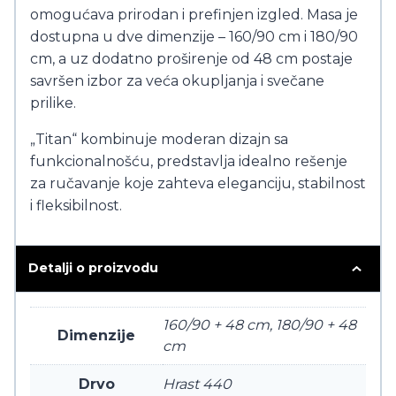
omogućava prirodan i prefinjen izgled. Masa je
dostupna u dve dimenzije – 160/90 cm i 180/90
cm, a uz dodatno proširenje od 48 cm postaje
savršen izbor za veća okupljanja i svečane
prilike.
„Titan“ kombinuje moderan dizajn sa
funkcionalnošću, predstavlja idealno rešenje
za ručavanje koje zahteva eleganciju, stabilnost
i fleksibilnost.
Detalji o proizvodu
160/90 + 48 cm, 180/90 + 48
Dimenzije
cm
Drvo
Hrast 440