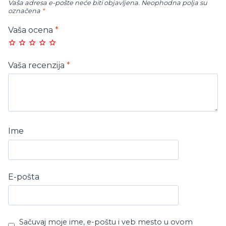
Vaša adresa e-pošte neće biti objavljena.
Neophodna polja su
označena
*
Vaša ocena
*
Vaša recenzija
*
Ime
E-pošta
Sačuvaj moje ime, e-poštu i veb mesto u ovom