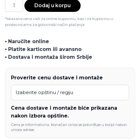
Trpezarijski
Dodaj u korpu
sto
Titan
*Iskazana cena važi za online kupovinu, kao i za kupovinu u
prodavnicama za gotovinski način plaćanja
količina
▪️
Naručite online
▪️
Platite karticom ili avansno
▪️
Dostava i montaža širom Srbije
Proverite cenu dostave i montaže
Cena dostave i montaže biće prikazana
nakon izbora opštine.
Cena je informativna. Konačan iznos se potvrđuje u korpi nakon
unosa adrese.