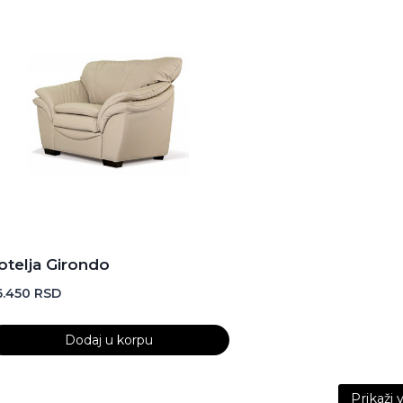
otelja Girondo
6.450
RSD
Dodaj u korpu
ontent is collapsed. Activate the Prikaži više button to re
Prikaži 