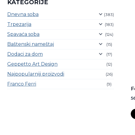
KATEGORIJE
Dnevna soba
(383)
Trpezarija
(183)
Spavaća soba
(124)
Baštenski nameštaj
(15)
Dodaci za dom
(17)
Geppetto Art Design
(12)
Najpopularniji proizvodi
(26)
Franco Ferri
(9)
F
5
C