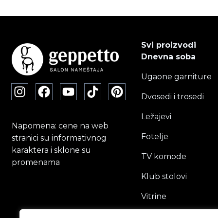
Svi proizvodi
Dnevna soba
Ugaone garniture
Dvosedi i trosedi
Ležajevi
Napomena: cene na web
Fotelje
stranici su informativnog
karaktera i sklone su
TV komode
promenama
Klub stolovi
Vitrine
Ormari