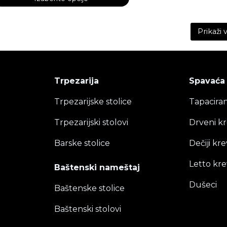
vaj
ontent is collapsed. Activate the Prikaži više button to re
roizvod
Prikaži 
ma
iše
rijanti.
pcije
Trpezarija
Spavaća
ogu
ti
Trpezarijske stolice
Tapaciran
zabrane
Trpezarijski stolovi
Drveni kr
a
ranici
Barske stolice
Dečiji kre
roizvoda.
Letto kre
Baštenski nameštaj
Dušeci
Baštenske stolice
Baštenski stolovi