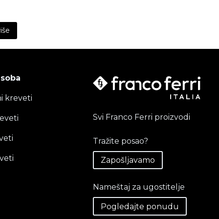
veal the full content.
više
 soba
i kreveti
Svi Franco Ferri proizvodi
eveti
veti
Tražite posao?
veti
Zapošljavamo
Nameštaj za ugostitelje
Pogledajte ponudu