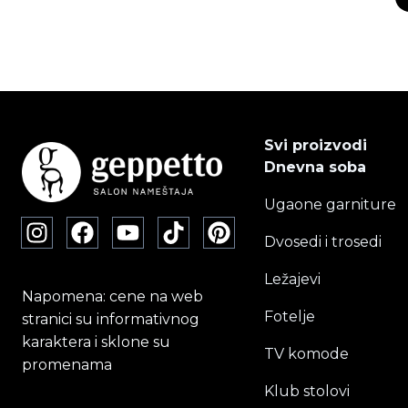
O
C
p
i
v
va
O
Svi proizvodi
m
Dnevna soba
bi
Ugaone garniture
i
n
Dvosedi i trosedi
st
p
Ležajevi
Napomena: cene na web
Fotelje
stranici su informativnog
karaktera i sklone su
TV komode
promenama
Klub stolovi