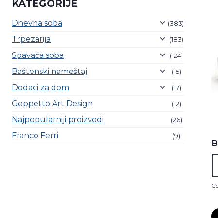
KATEGORIJE
Dnevna soba
(383)
Trpezarija
(183)
Spavaća soba
(124)
Baštenski nameštaj
(15)
Dodaci za dom
(17)
Geppetto Art Design
(12)
Najpopularniji proizvodi
(26)
Franco Ferri
(9)
B
Ce