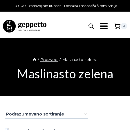
Skip
10.000+ zadovoljnih kupaca | Dostava i montaža širom Srbije
to
content
0
/
Proizvodi
/
Maslinasto zelena
Maslinasto zelena