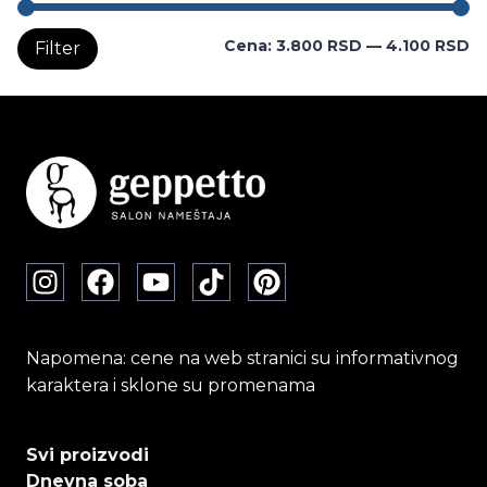
M
M
Cena:
3.800 RSD
—
4.100 RSD
Filter
c
c
Napomena: cene na web stranici su informativnog
karaktera i sklone su promenama
Svi proizvodi
Dnevna soba