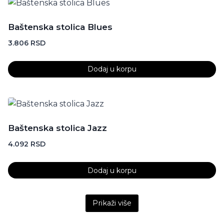
Baštenska stolica Blues
3.806
RSD
Dodaj u korpu
Baštenska stolica Jazz
4.092
RSD
Dodaj u korpu
Content is collapsed. Activate the Prikaži više button t
Prikaži više