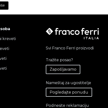
veal the full content.
više
 soba
i kreveti
Svi Franco Ferri proizvodi
eveti
veti
Tražite posao?
veti
Zapošljavamo
Nameštaj za ugostitelje
Pogledajte ponudu
Podnesite reklamaciju