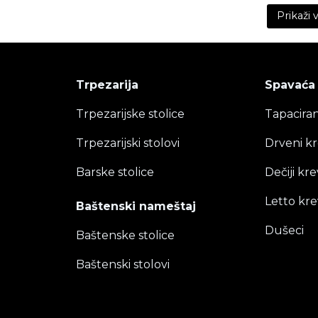
ontent is collapsed. Activate the Prikaži više button to re
Prikaži 
Trpezarija
Spavaća
Trpezarijske stolice
Tapaciran
Trpezarijski stolovi
Drveni kr
Barske stolice
Dečiji kre
Letto kre
Baštenski nameštaj
Dušeci
Baštenske stolice
Baštenski stolovi