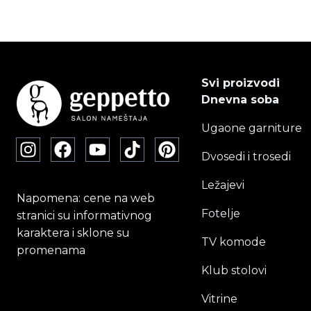
C
Svi proizvodi
Dnevna soba
Ugaone garniture
Dvosedi i trosedi
Ležajevi
Napomena: cene na web
Fotelje
stranici su informativnog
karaktera i sklone su
TV komode
promenama
Klub stolovi
Vitrine