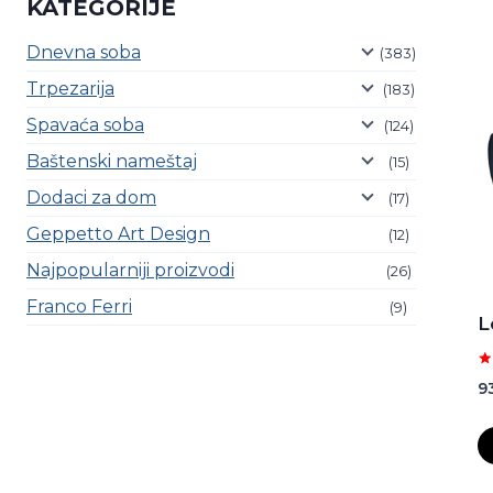
KATEGORIJE
Dnevna soba
(383)
Trpezarija
(183)
Spavaća soba
(124)
Baštenski nameštaj
(15)
Dodaci za dom
(17)
Geppetto Art Design
(12)
Najpopularniji proizvodi
(26)
Franco Ferri
(9)
L
Oc
9
sa
5.
o