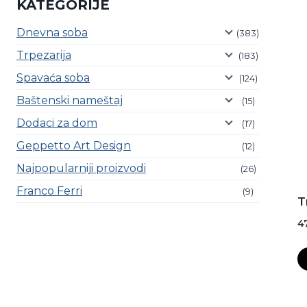
KATEGORIJE
Dnevna soba
(383)
Trpezarija
(183)
Spavaća soba
(124)
Baštenski nameštaj
(15)
Dodaci za dom
(17)
Geppetto Art Design
(12)
Najpopularniji proizvodi
(26)
Franco Ferri
(9)
T
4
C