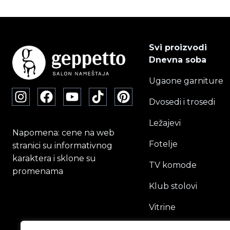
Svi proizvodi
Dnevna soba
Ugaone garniture
Dvosedi i trosedi
Ležajevi
Napomena: cene na web
Fotelje
stranici su informativnog
karaktera i sklone su
TV komode
promenama
Klub stolovi
Vitrine
Ormari