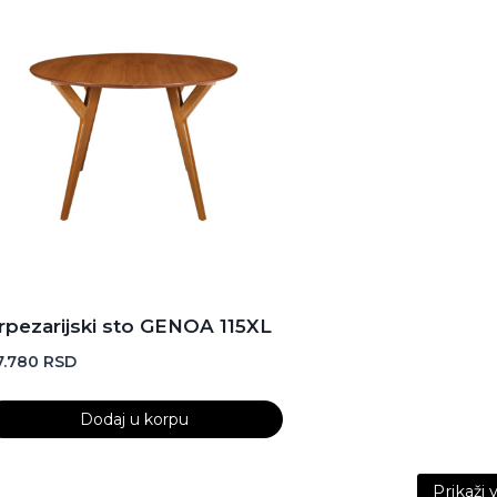
rpezarijski sto GENOA 115XL
7.780
RSD
Dodaj u korpu
ontent is collapsed. Activate the Prikaži više button to re
Prikaži 