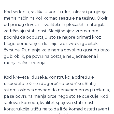
Kod sedenja, razlika u konstrukciji okvira i punjenja
menja način na koji komad reaguje na težinu. Okviri
od punog drveta ili kvalitetnih pločastih materijala
zadržavaju stabilnost. Slabiji spojevi vremenom
počinju da popuštaju, što se najpre primeti kroz
blago pomeranje, a kasnije kroz zvuk i gubitak
čvrstine. Punjenje koje nema dovoljnu gustinu brzo
gubi oblik, pa površina postaje neujednačena i
menja način sedenja.
Kod kreveta i dušeka, konstrukcija određuje
raspodelu težine i dugoročnu podršku. Slabiji
sistemi oslonca dovode do neravnomernog trošenja,
pa se površina menja brže nego što se očekuje. Kod
stolova i komoda, kvalitet spojeva i stabilnost
konstrukcije utiču na to da li će komad ostati ravan i