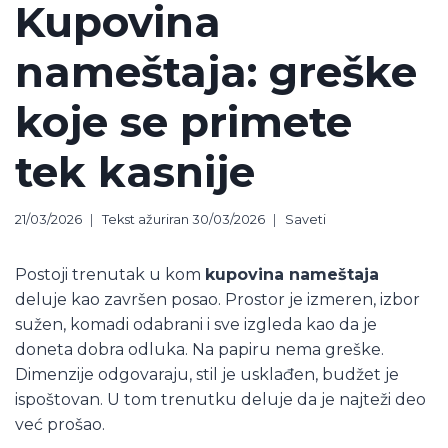
Kupovina
nameštaja: greške
koje se primete
tek kasnije
21/03/2026
Tekst ažuriran
30/03/2026
Saveti
Postoji trenutak u kom
kupovina nameštaja
deluje kao završen posao. Prostor je izmeren, izbor
sužen, komadi odabrani i sve izgleda kao da je
doneta dobra odluka. Na papiru nema greške.
Dimenzije odgovaraju, stil je usklađen, budžet je
ispoštovan. U tom trenutku deluje da je najteži deo
već prošao.