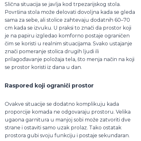
Slična situacija se javlja kod trpezarijskog stola.
Površina stola može delovati dovoljna kada se gleda
sama za sebe, ali stolice zahtevaju dodatnih 60–70
cm kada se izvuku. U praksi to znači da prostor koji
je na papiru izgledao komforno postaje ograničen
čim se koristi u realnim situacijama. Svako ustajanje
znači pomeranje stolica drugih ljudi ili
prilagođavanje položaja tela, što menja način na koji
se prostor koristi iz dana u dan.
Raspored koji ograniči prostor
Ovakve situacije se dodatno komplikuju kada
proporcije komada ne odgovaraju prostoru. Velika
ugaona garnitura u manjoj sobi može zatvoriti dve
strane i ostaviti samo uzak prolaz. Tako ostatak
prostora gubi svoju funkciju i postaje sekundaran.