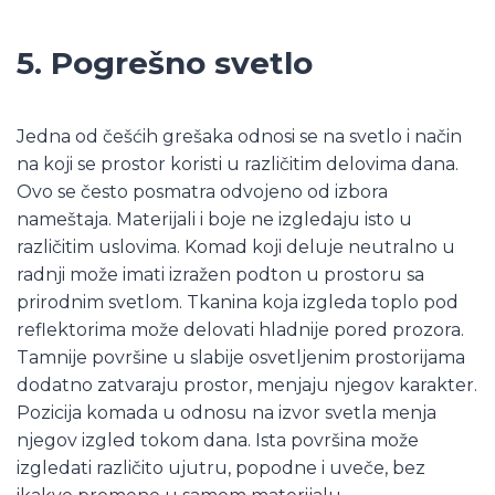
5. Pogrešno svetlo
Jedna od češćih grešaka odnosi se na svetlo i način
na koji se prostor koristi u različitim delovima dana.
Ovo se često posmatra odvojeno od izbora
nameštaja. Materijali i boje ne izgledaju isto u
različitim uslovima. Komad koji deluje neutralno u
radnji može imati izražen podton u prostoru sa
prirodnim svetlom. Tkanina koja izgleda toplo pod
reflektorima može delovati hladnije pored prozora.
Tamnije površine u slabije osvetljenim prostorijama
dodatno zatvaraju prostor, menjaju njegov karakter.
Pozicija komada u odnosu na izvor svetla menja
njegov izgled tokom dana. Ista površina može
izgledati različito ujutru, popodne i uveče, bez