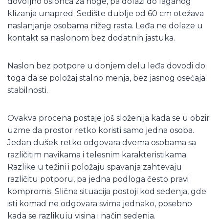
dovoljno oslonca za noge, pa dolazi do laganog
klizanja unapred. Sedište dublje od 60 cm otežava
naslanjanje osobama nižeg rasta. Leđa ne dolaze u
kontakt sa naslonom bez dodatnih jastuka.
Naslon bez potpore u donjem delu leđa dovodi do
toga da se položaj stalno menja, bez jasnog osećaja
stabilnosti.
Ovakva procena postaje još složenija kada se u obzir
uzme da prostor retko koristi samo jedna osoba.
Jedan dušek retko odgovara dvema osobama sa
različitim navikama i telesnim karakteristikama.
Razlike u težini i položaju spavanja zahtevaju
različitu potporu, pa jedna podloga često pravi
kompromis. Slična situacija postoji kod sedenja, gde
isti komad ne odgovara svima jednako, posebno
kada se razlikuju visina i način sedenja.