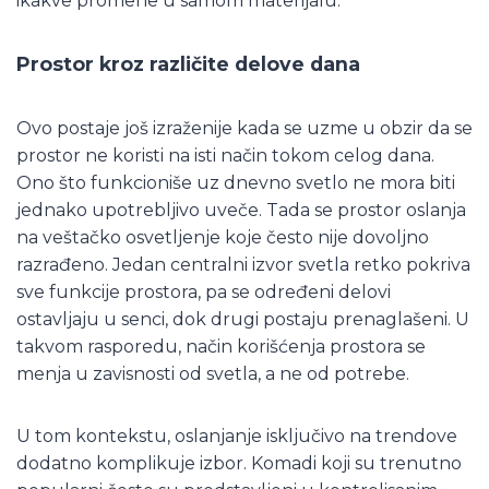
ikakve promene u samom materijalu.
Prostor kroz različite delove dana
Ovo postaje još izraženije kada se uzme u obzir da se
prostor ne koristi na isti način tokom celog dana.
Ono što funkcioniše uz dnevno svetlo ne mora biti
jednako upotrebljivo uveče. Tada se prostor oslanja
na veštačko osvetljenje koje često nije dovoljno
razrađeno. Jedan centralni izvor svetla retko pokriva
sve funkcije prostora, pa se određeni delovi
ostavljaju u senci, dok drugi postaju prenaglašeni. U
takvom rasporedu, način korišćenja prostora se
menja u zavisnosti od svetla, a ne od potrebe.
U tom kontekstu, oslanjanje isključivo na trendove
dodatno komplikuje izbor. Komadi koji su trenutno