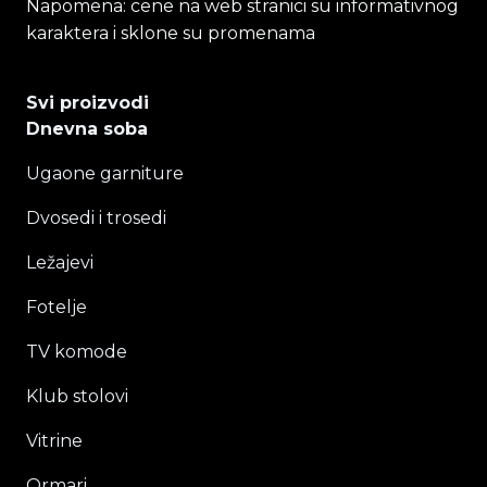
Napomena: cene na web stranici su informativnog
karaktera i sklone su promenama
Svi proizvodi
Dnevna soba
Ugaone garniture
Dvosedi i trosedi
Ležajevi
Fotelje
TV komode
Klub stolovi
Vitrine
Ormari