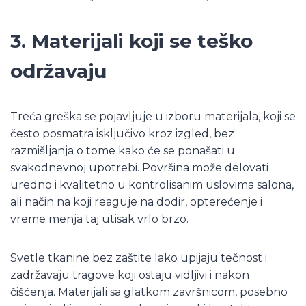
3. Materijali koji se teško
održavaju
Treća greška se pojavljuje u izboru materijala, koji se
često posmatra isključivo kroz izgled, bez
razmišljanja o tome kako će se ponašati u
svakodnevnoj upotrebi. Površina može delovati
uredno i kvalitetno u kontrolisanim uslovima salona,
ali način na koji reaguje na dodir, opterećenje i
vreme menja taj utisak vrlo brzo.
Svetle tkanine bez zaštite lako upijaju tečnost i
zadržavaju tragove koji ostaju vidljivi i nakon
čišćenja. Materijali sa glatkom završnicom, posebno