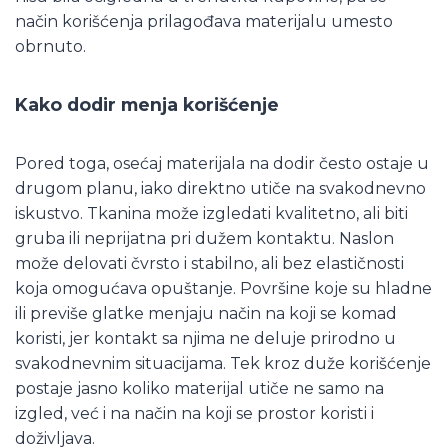
način korišćenja prilagođava materijalu umesto
obrnuto.
Kako dodir menja korišćenje
Pored toga, osećaj materijala na dodir često ostaje u
drugom planu, iako direktno utiče na svakodnevno
iskustvo. Tkanina može izgledati kvalitetno, ali biti
gruba ili neprijatna pri dužem kontaktu. Naslon
može delovati čvrsto i stabilno, ali bez elastičnosti
koja omogućava opuštanje. Površine koje su hladne
ili previše glatke menjaju način na koji se komad
koristi, jer kontakt sa njima ne deluje prirodno u
svakodnevnim situacijama. Tek kroz duže korišćenje
postaje jasno koliko materijal utiče ne samo na
izgled, već i na način na koji se prostor koristi i
doživljava.