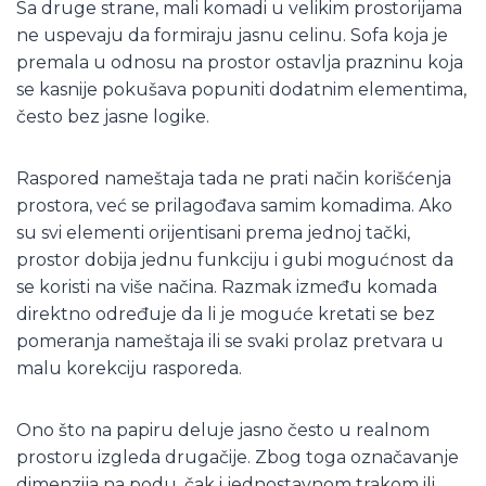
Sa druge strane, mali komadi u velikim prostorijama
ne uspevaju da formiraju jasnu celinu. Sofa koja je
premala u odnosu na prostor ostavlja prazninu koja
se kasnije pokušava popuniti dodatnim elementima,
često bez jasne logike.
Raspored nameštaja tada ne prati način korišćenja
prostora, već se prilagođava samim komadima. Ako
su svi elementi orijentisani prema jednoj tački,
prostor dobija jednu funkciju i gubi mogućnost da
se koristi na više načina. Razmak između komada
direktno određuje da li je moguće kretati se bez
pomeranja nameštaja ili se svaki prolaz pretvara u
malu korekciju rasporeda.
Ono što na papiru deluje jasno često u realnom
prostoru izgleda drugačije. Zbog toga označavanje
dimenzija na podu, čak i jednostavnom trakom ili