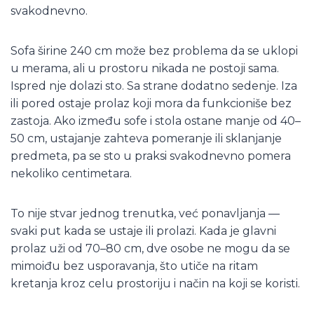
svakodnevno.
Sofa širine 240 cm može bez problema da se uklopi
u merama, ali u prostoru nikada ne postoji sama.
Ispred nje dolazi sto. Sa strane dodatno sedenje. Iza
ili pored ostaje prolaz koji mora da funkcioniše bez
zastoja. Ako između sofe i stola ostane manje od 40–
50 cm, ustajanje zahteva pomeranje ili sklanjanje
predmeta, pa se sto u praksi svakodnevno pomera
nekoliko centimetara.
To nije stvar jednog trenutka, već ponavljanja —
svaki put kada se ustaje ili prolazi. Kada je glavni
prolaz uži od 70–80 cm, dve osobe ne mogu da se
mimoiđu bez usporavanja, što utiče na ritam
kretanja kroz celu prostoriju i način na koji se koristi.