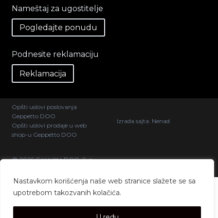
Nameštaj za ugostitelje
Pogledajte ponudu
Podnesite reklamaciju
Reklamacija
Opšti uslovi poslovanja
Geppetto DOO
Izrada sajta:
Nenad
Opšti uslovi prodaje u web
shop-u Geppetto DOO
@ 2026 Geppetto DOO. Sva
prava zadržana.
Nastavkom korišćenja naše web stranice slažete se sa
upotrebom takozvanih kolačića.
U redu