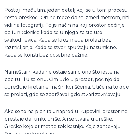
Postoji, međutim, jedan detalj koji se u tom procesu
često preskoči. On ne može da se izmeri metrom, niti
vidi na fotografiji. To je način na koji prostor počinje
da funkcioniše kada se u njega zaista useli
svakodnevica. Kada se kroz njega prolazi bez
razmišljanja. Kada se stvari spuštaju nasumično.
Kada se koristi bez posebne pažnje.
Nameštaj nikada ne ostaje samo ono što jeste na
papiru ili u salonu. Čim uđe u prostor, počinje da
određuje kretanje i način korišćenja. Utiče na to gde
se prolazi, gde se zadržava i gde stvari završavaju.
Ako se to ne planira unapred u kupovini, prostor ne
prestaje da funkcioniše. Ali se stvaraju greške.
Greške koje primetite tek kasnije. Koje zahtevaju
česte, sitne korekcije.