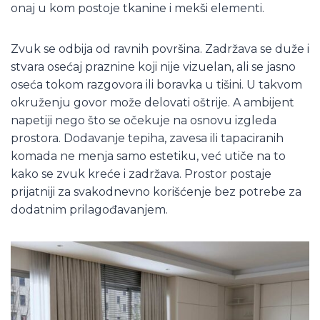
onaj u kom postoje tkanine i mekši elementi.
Zvuk se odbija od ravnih površina. Zadržava se duže i
stvara osećaj praznine koji nije vizuelan, ali se jasno
oseća tokom razgovora ili boravka u tišini. U takvom
okruženju govor može delovati oštrije. A ambijent
napetiji nego što se očekuje na osnovu izgleda
prostora. Dodavanje tepiha, zavesa ili tapaciranih
komada ne menja samo estetiku, već utiče na to
kako se zvuk kreće i zadržava. Prostor postaje
prijatniji za svakodnevno korišćenje bez potrebe za
dodatnim prilagođavanjem.