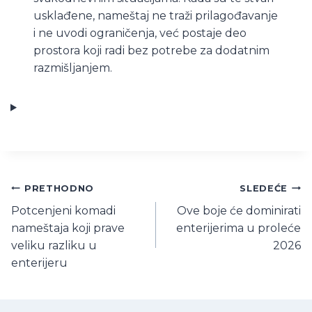
usklađene, nameštaj ne traži prilagođavanje
i ne uvodi ograničenja, već postaje deo
prostora koji radi bez potrebe za dodatnim
razmišljanjem.
Kretanje
PRETHODNO
SLEDEĆE
Potcenjeni komadi
Ove boje će dominirati
članka
nameštaja koji prave
enterijerima u proleće
veliku razliku u
2026
enterijeru