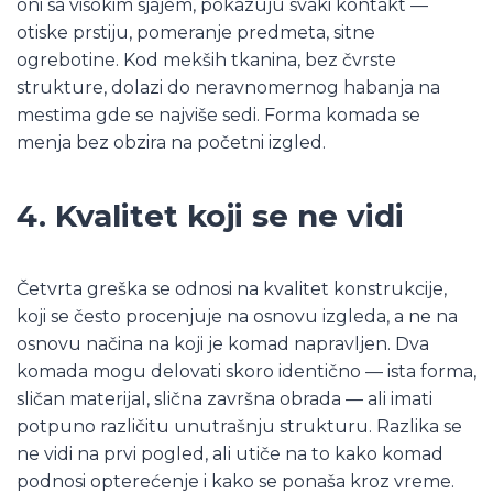
oni sa visokim sjajem, pokazuju svaki kontakt —
otiske prstiju, pomeranje predmeta, sitne
ogrebotine. Kod mekših tkanina, bez čvrste
strukture, dolazi do neravnomernog habanja na
mestima gde se najviše sedi. Forma komada se
menja bez obzira na početni izgled.
4. Kvalitet koji se ne vidi
Četvrta greška se odnosi na kvalitet konstrukcije,
koji se često procenjuje na osnovu izgleda, a ne na
osnovu načina na koji je komad napravljen. Dva
komada mogu delovati skoro identično — ista forma,
sličan materijal, slična završna obrada — ali imati
potpuno različitu unutrašnju strukturu. Razlika se
ne vidi na prvi pogled, ali utiče na to kako komad
podnosi opterećenje i kako se ponaša kroz vreme.