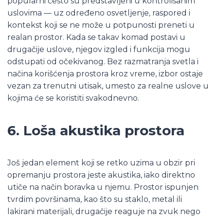
popularni često su predstavljeni u kontrolisanim
uslovima — uz određeno osvetljenje, raspored i
kontekst koji se ne može u potpunosti preneti u
realan prostor. Kada se takav komad postavi u
drugačije uslove, njegov izgled i funkcija mogu
odstupati od očekivanog. Bez razmatranja svetla i
načina korišćenja prostora kroz vreme, izbor ostaje
vezan za trenutni utisak, umesto za realne uslove u
kojima će se koristiti svakodnevno.
6. Loša akustika prostora
Još jedan element koji se retko uzima u obzir pri
opremanju prostora jeste akustika, iako direktno
utiče na način boravka u njemu. Prostor ispunjen
tvrdim površinama, kao što su staklo, metal ili
lakirani materijali, drugačije reaguje na zvuk nego