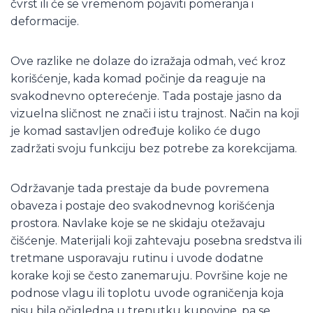
čvrst ili će se vremenom pojaviti pomeranja i
deformacije.
Ove razlike ne dolaze do izražaja odmah, već kroz
korišćenje, kada komad počinje da reaguje na
svakodnevno opterećenje. Tada postaje jasno da
vizuelna sličnost ne znači i istu trajnost. Način na koji
je komad sastavljen određuje koliko će dugo
zadržati svoju funkciju bez potrebe za korekcijama.
Održavanje tada prestaje da bude povremena
obaveza i postaje deo svakodnevnog korišćenja
prostora. Navlake koje se ne skidaju otežavaju
čišćenje. Materijali koji zahtevaju posebna sredstva ili
tretmane usporavaju rutinu i uvode dodatne
korake koji se često zanemaruju. Površine koje ne
podnose vlagu ili toplotu uvode ograničenja koja
nisu bila očigledna u trenutku kupovine, pa se