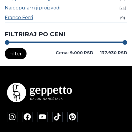
Najpopularniji proizvodi
(26)
Franco Ferri
(9)
FILTRIRAJ PO CENI
M
M
Cena:
9.000 RSD
—
137.930 RSD
Filter
c
c