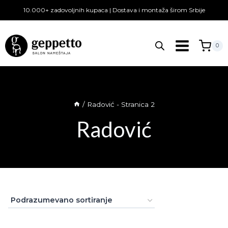
Skip
10.000+ zadovoljnih kupaca | Dostava i montaža širom Srbije
to
content
0
/
Radović
- Stranica 2
Radović