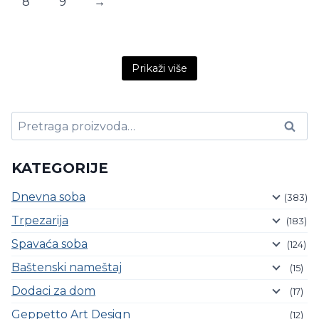
8
9
→
Content is collapsed. Activate the Prikaži više button t
Prikaži više
Pretraga
Pretraži
za:
KATEGORIJE
Dnevna soba
(383)
Trpezarija
(183)
Spavaća soba
(124)
Baštenski nameštaj
(15)
Dodaci za dom
(17)
Geppetto Art Design
(12)