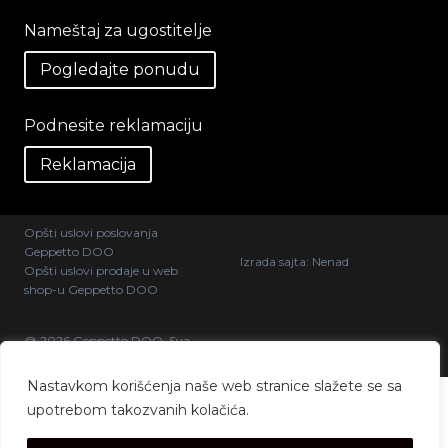
Nameštaj za ugostitelje
Pogledajte ponudu
Podnesite reklamaciju
Reklamacija
Opšti uslovi poslovanja
Geppetto DOO
Izrada sajta:
Nenad
Opšti uslovi prodaje u web
shop-u Geppetto DOO
@ 2026 Geppetto DOO. Sva
prava zadržana.
Nastavkom korišćenja naše web stranice slažete se sa
upotrebom takozvanih kolačića.