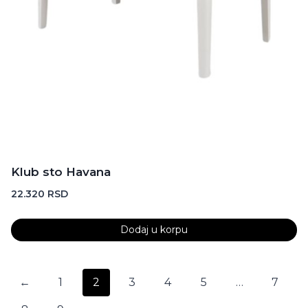
Klub sto Havana
22.320
RSD
Dodaj u korpu
←
1
2
3
4
5
…
7