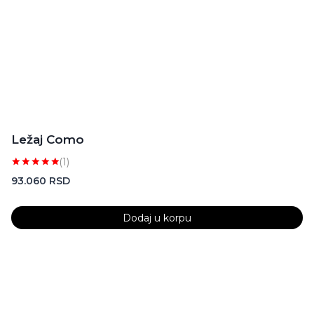
Ležaj Como
(1)
Ocenjeno
93.060
RSD
sa
5.00
od 5
Dodaj u korpu