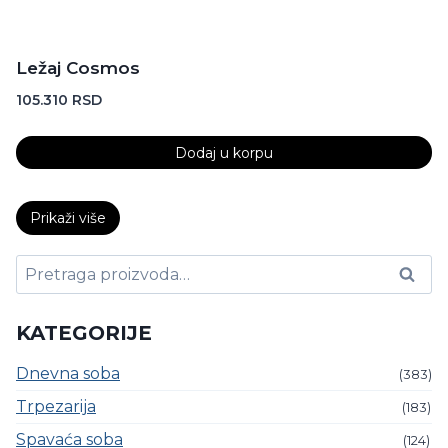
Ležaj Cosmos
105.310
RSD
Dodaj u korpu
Prikaži više
Pretraga
Pretraži
za:
KATEGORIJE
Dnevna soba
(383)
Trpezarija
(183)
Spavaća soba
(124)