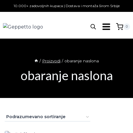
Skip
10.000+ zadovoljnih kupaca | Dostava i montaža širom Srbije
to
content
0
/
Proizvodi
/
obaranje naslona
obaranje naslona