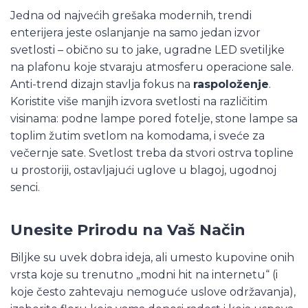
Jedna od najvećih grešaka modernih, trendi
enterijera jeste oslanjanje na samo jedan izvor
svetlosti – obično su to jake, ugradne LED svetiljke
na plafonu koje stvaraju atmosferu operacione sale.
Anti-trend dizajn stavlja fokus na
raspoloženje
.
Koristite više manjih izvora svetlosti na različitim
visinama: podne lampe pored fotelje, stone lampe sa
toplim žutim svetlom na komodama, i sveće za
večernje sate. Svetlost treba da stvori ostrva topline
u prostoriji, ostavljajući uglove u blagoj, ugodnoj
senci.
Unesite Prirodu na Vaš Način
Biljke su uvek dobra ideja, ali umesto kupovine onih
vrsta koje su trenutno „modni hit na internetu“ (i
koje često zahtevaju nemoguće uslove održavanja),