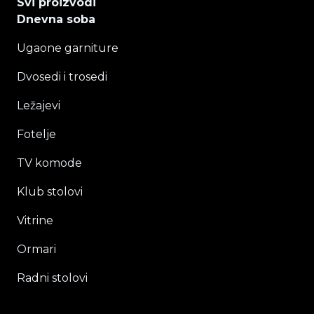
Svi proizvodi
Dnevna soba
Ugaone garniture
Dvosedi i trosedi
Ležajevi
Fotelje
TV komode
Klub stolovi
Vitrine
Ormari
Radni stolovi