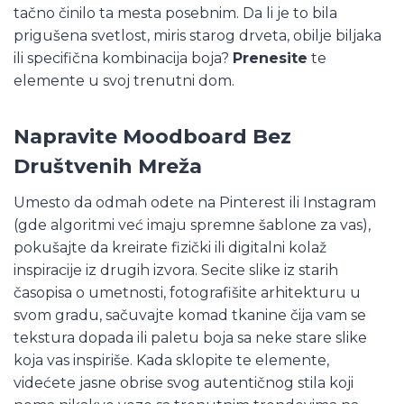
tačno činilo ta mesta posebnim. Da li je to bila
prigušena svetlost, miris starog drveta, obilje biljaka
ili specifična kombinacija boja?
Prenesite
te
elemente u svoj trenutni dom.
Napravite Moodboard Bez
Društvenih Mreža
Umesto da odmah odete na Pinterest ili Instagram
(gde algoritmi već imaju spremne šablone za vas),
pokušajte da kreirate fizički ili digitalni kolaž
inspiracije iz drugih izvora. Secite slike iz starih
časopisa o umetnosti, fotografišite arhitekturu u
svom gradu, sačuvajte komad tkanine čija vam se
tekstura dopada ili paletu boja sa neke stare slike
koja vas inspiriše. Kada sklopite te elemente,
videćete jasne obrise svog autentičnog stila koji