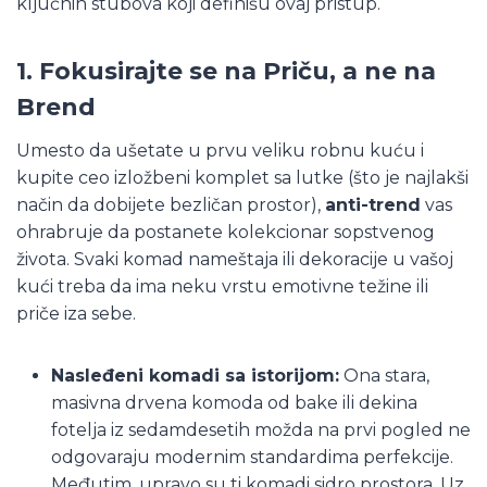
ključnih stubova koji definišu ovaj pristup.
1. Fokusirajte se na Priču, a ne na
Brend
Umesto da ušetate u prvu veliku robnu kuću i
kupite ceo izložbeni komplet sa lutke (što je najlakši
način da dobijete bezličan prostor),
anti-trend
vas
ohrabruje da postanete kolekcionar sopstvenog
života. Svaki komad nameštaja ili dekoracije u vašoj
kući treba da ima neku vrstu emotivne težine ili
priče iza sebe.
Nasleđeni komadi sa istorijom:
Ona stara,
masivna drvena komoda od bake ili dekina
fotelja iz sedamdesetih možda na prvi pogled ne
odgovaraju modernim standardima perfekcije.
Međutim, upravo su ti komadi sidro prostora. Uz