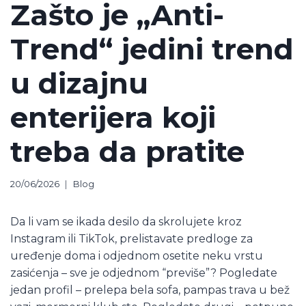
Zašto je „Anti-
Trend“ jedini trend
u dizajnu
enterijera koji
treba da pratite
20/06/2026
Blog
Da li vam se ikada desilo da skrolujete kroz
Instagram ili TikTok, prelistavate predloge za
uređenje doma i odjednom osetite neku vrstu
zasićenja – sve je odjednom “previše”? Pogledate
jedan profil – prelepa bela sofa, pampas trava u bež