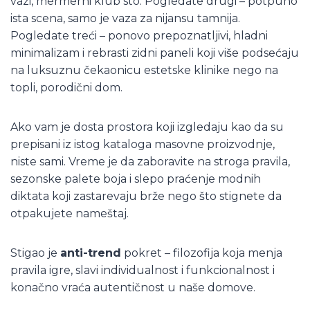
vazi, mermerni klub sto. Pogledate drugi – potpuno
ista scena, samo je vaza za nijansu tamnija.
Pogledate treći – ponovo prepoznatljivi, hladni
minimalizam i rebrasti zidni paneli koji više podsećaju
na luksuznu čekaonicu estetske klinike nego na
topli, porodični dom.
Ako vam je dosta prostora koji izgledaju kao da su
prepisani iz istog kataloga masovne proizvodnje,
niste sami. Vreme je da zaboravite na stroga pravila,
sezonske palete boja i slepo praćenje modnih
diktata koji zastarevaju brže nego što stignete da
otpakujete nameštaj.
Stigao je
anti-trend
pokret – filozofija koja menja
pravila igre, slavi individualnost i funkcionalnost i
konačno vraća autentičnost u naše domove.