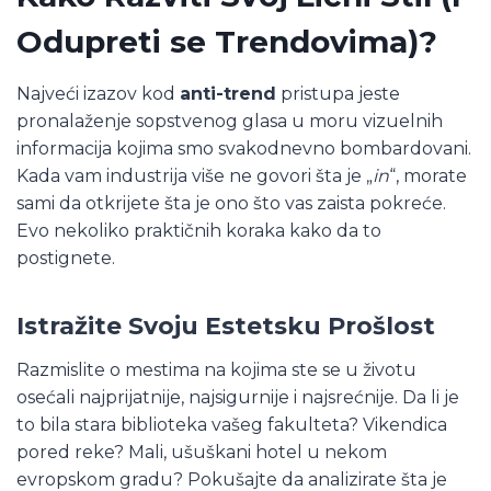
Odupreti se Trendovima)?
Najveći izazov kod
anti-trend
pristupa jeste
pronalaženje sopstvenog glasa u moru vizuelnih
informacija kojima smo svakodnevno bombardovani.
Kada vam industrija više ne govori šta je „
in
“, morate
sami da otkrijete šta je ono što vas zaista pokreće.
Evo nekoliko praktičnih koraka kako da to
postignete.
Istražite Svoju Estetsku Prošlost
Razmislite o mestima na kojima ste se u životu
osećali najprijatnije, najsigurnije i najsrećnije. Da li je
to bila stara biblioteka vašeg fakulteta? Vikendica
pored reke? Mali, ušuškani hotel u nekom
evropskom gradu? Pokušajte da analizirate šta je