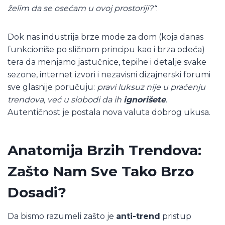
želim da se osećam u ovoj prostoriji?“
.
Dok nas industrija brze mode za dom (koja danas
funkcioniše po sličnom principu kao i brza odeća)
tera da menjamo jastučnice, tepihe i detalje svake
sezone, internet izvori i nezavisni dizajnerski forumi
sve glasnije poručuju:
pravi luksuz nije u praćenju
trendova, već u slobodi da ih
ignorišete
.
Autentičnost je postala nova valuta dobrog ukusa.
Anatomija Brzih Trendova:
Zašto Nam Sve Tako Brzo
Dosadi?
Da bismo razumeli zašto je
anti-trend
pristup