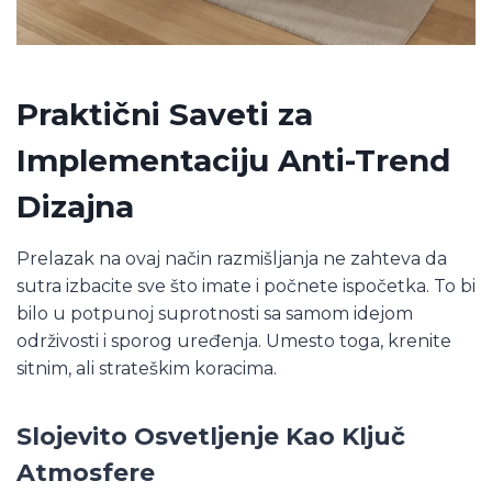
Praktični Saveti za
Implementaciju Anti-Trend
Dizajna
Prelazak na ovaj način razmišljanja ne zahteva da
sutra izbacite sve što imate i počnete ispočetka. To bi
bilo u potpunoj suprotnosti sa samom idejom
održivosti i sporog uređenja. Umesto toga, krenite
sitnim, ali strateškim koracima.
Slojevito Osvetljenje Kao Ključ
Atmosfere