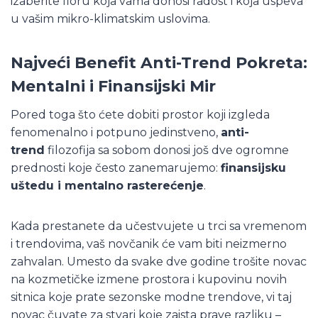
izaberite floru koja vama donosi radost i koja uspeva
u vašim mikro-klimatskim uslovima.
Najveći Benefit Anti-Trend Pokreta:
Mentalni i Finansijski Mir
Pored toga što ćete dobiti prostor koji izgleda
fenomenalno i potpuno jedinstveno,
anti-
trend
filozofija sa sobom donosi još dve ogromne
prednosti koje često zanemarujemo:
finansijsku
uštedu i mentalno rasterećenje
.
Kada prestanete da učestvujete u trci sa vremenom
i trendovima, vaš novčanik će vam biti neizmerno
zahvalan. Umesto da svake dve godine trošite novac
na kozmetičke izmene prostora i kupovinu novih
sitnica koje prate sezonske modne trendove, vi taj
novac čuvate za stvari koje zaista prave razliku –