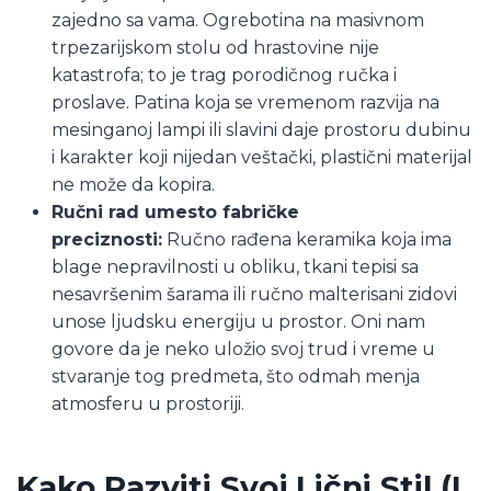
zajedno sa vama. Ogrebotina na masivnom
trpezarijskom stolu od hrastovine nije
katastrofa; to je trag porodičnog ručka i
proslave. Patina koja se vremenom razvija na
mesinganoj lampi ili slavini daje prostoru dubinu
i karakter koji nijedan veštački, plastični materijal
ne može da kopira.
Ručni rad umesto fabričke
preciznosti:
Ručno rađena keramika koja ima
blage nepravilnosti u obliku, tkani tepisi sa
nesavršenim šarama ili ručno malterisani zidovi
unose ljudsku energiju u prostor. Oni nam
govore da je neko uložio svoj trud i vreme u
stvaranje tog predmeta, što odmah menja
atmosferu u prostoriji.
Kako Razviti Svoj Lični Stil (I