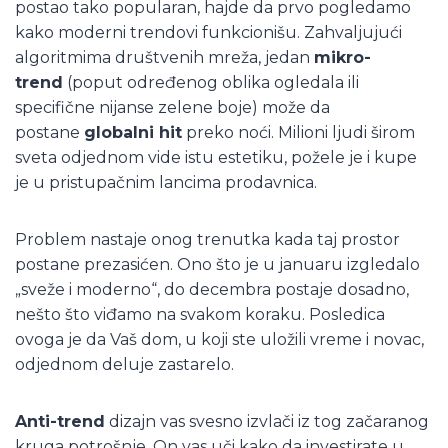
postao tako popularan, hajde da prvo pogledamo
kako moderni trendovi funkcionišu. Zahvaljujući
algoritmima društvenih mreža, jedan
mikro-
trend
(poput određenog oblika ogledala ili
specifične nijanse zelene boje) može da
postane
globalni hit
preko noći. Milioni ljudi širom
sveta odjednom vide istu estetiku, požele je i kupe
je u pristupačnim lancima prodavnica.
Problem nastaje onog trenutka kada taj prostor
postane prezasićen. Ono što je u januaru izgledalo
„sveže i moderno“, do decembra postaje dosadno,
nešto što viđamo na svakom koraku. Posledica
ovoga je da Vaš dom, u koji ste uložili vreme i novac,
odjednom deluje zastarelo.
Anti-trend
dizajn vas svesno izvlači iz tog začaranog
kruga potrošnje. On vas uči kako da investirate u