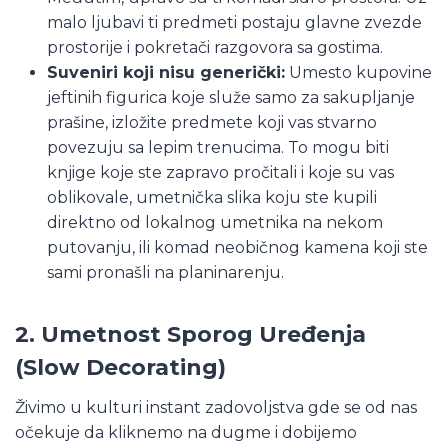
malo ljubavi ti predmeti postaju glavne zvezde
prostorije i pokretači razgovora sa gostima.
Suveniri koji nisu generički:
Umesto kupovine
jeftinih figurica koje služe samo za sakupljanje
prašine, izložite predmete koji vas stvarno
povezuju sa lepim trenucima. To mogu biti
knjige koje ste zapravo pročitali i koje su vas
oblikovale, umetnička slika koju ste kupili
direktno od lokalnog umetnika na nekom
putovanju, ili komad neobičnog kamena koji ste
sami pronašli na planinarenju.
2. Umetnost Sporog Uređenja
(Slow Decorating)
Živimo u kulturi instant zadovoljstva gde se od nas
očekuje da kliknemo na dugme i dobijemo