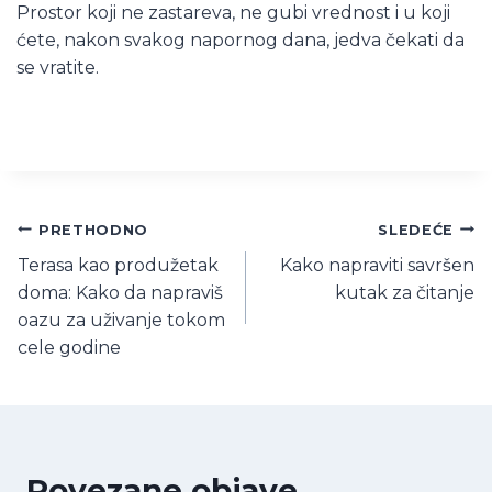
Prostor koji ne zastareva, ne gubi vrednost i u koji
ćete, nakon svakog napornog dana, jedva čekati da
se vratite.
Kretanje
PRETHODNO
SLEDEĆE
Terasa kao produžetak
Kako napraviti savršen
članka
doma: Kako da napraviš
kutak za čitanje
oazu za uživanje tokom
cele godine
Povezane objave