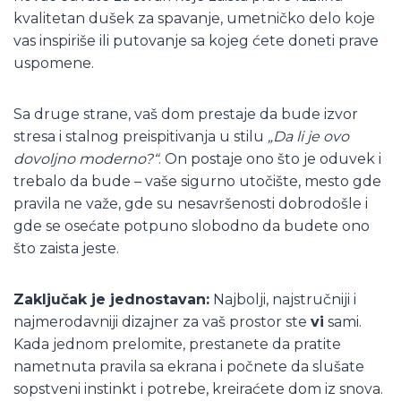
kvalitetan dušek za spavanje, umetničko delo koje
vas inspiriše ili putovanje sa kojeg ćete doneti prave
uspomene.
Sa druge strane, vaš dom prestaje da bude izvor
stresa i stalnog preispitivanja u stilu
„Da li je ovo
dovoljno moderno?“
. On postaje ono što je oduvek i
trebalo da bude – vaše sigurno utočište, mesto gde
pravila ne važe, gde su nesavršenosti dobrodošle i
gde se osećate potpuno slobodno da budete ono
što zaista jeste.
Zaključak je jednostavan:
Najbolji, najstručniji i
najmerodavniji dizajner za vaš prostor ste
vi
sami.
Kada jednom prelomite, prestanete da pratite
nametnuta pravila sa ekrana i počnete da slušate
sopstveni instinkt i potrebe, kreiraćete dom iz snova.