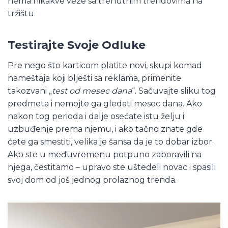
nema nikakve veze sa trenutnim trendovima na
tržištu.
Testirajte Svoje Odluke
Pre nego što karticom platite novi, skupi komad
nameštaja koji blješti sa reklama, primenite
takozvani „
test od mesec dana
“. Sačuvajte sliku tog
predmeta i nemojte ga gledati mesec dana. Ako
nakon tog perioda i dalje osećate istu želju i
uzbuđenje prema njemu, i ako tačno znate gde
ćete ga smestiti, velika je šansa da je to dobar izbor.
Ako ste u međuvremenu potpuno zaboravili na
njega, čestitamo – upravo ste uštedeli novac i spasili
svoj dom od još jednog prolaznog trenda.