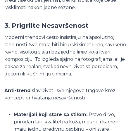
vredi više od pet jeftinih, trendi stolica koje će se
rasklimati nakon jedne sezone.
3. Prigrlite Nesavršenost
Moderni trendovi često insistiraju na apsolutnoj
sterilnosti. Sve mora biti hirurški simetrično, savršeno
ravno, visokog sjaja i bez ijedne linije koja kvari
kompoziciju. To izgleda sjajno na fotografijama, ali je
pakao za realan, svakodnevni život sa porodicom,
decom ili kućnim ljubimcima.
Anti-trend
slavi život i sve njegove tragove kroz
koncept prihvatanja nesavršenosti:
Materijali koji stare sa stilom:
Pravo drvo,
prirodan lan, kvalitetna koža, mesing i kamen
imaju jednu predivnu osobinu – oni stare