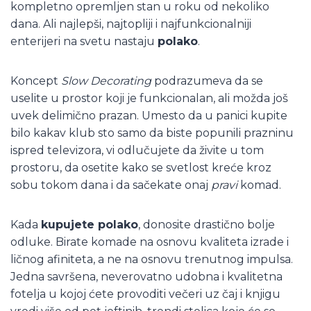
kompletno opremljen stan u roku od nekoliko
dana. Ali najlepši, najtopliji i najfunkcionalniji
enterijeri na svetu nastaju
polako
.
Koncept
Slow Decorating
podrazumeva da se
uselite u prostor koji je funkcionalan, ali možda još
uvek delimično prazan. Umesto da u panici kupite
bilo kakav klub sto samo da biste popunili prazninu
ispred televizora, vi odlučujete da živite u tom
prostoru, da osetite kako se svetlost kreće kroz
sobu tokom dana i da sačekate onaj
pravi
komad.
Kada
kupujete polako
, donosite drastično bolje
odluke. Birate komade na osnovu kvaliteta izrade i
ličnog afiniteta, a ne na osnovu trenutnog impulsa.
Jedna savršena, neverovatno udobna i kvalitetna
fotelja u kojoj ćete provoditi večeri uz čaj i knjigu