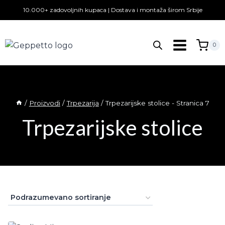
Skip
10.000+ zadovoljnih kupaca | Dostava i montaža širom Srbije
to
content
0
/
Proizvodi
/
Trpezarija
/
Trpezarijske stolice
- Stranica 7
Trpezarijske stolice