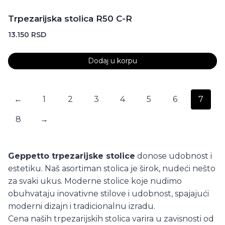
Trpezarijska stolica R50 C-R
13.150
RSD
Dodaj u korpu
←
1
2
3
4
5
6
7
8
→
donose udobnost i estetiku. Naš asortiman stolica je ši
Geppetto trpezarijske stolice
donose udobnost i
estetiku. Naš asortiman stolica je širok, nudeći nešto
za svaki ukus. Moderne stolice koje nudimo
obuhvataju inovativne stilove i udobnost, spajajući
moderni dizajn i tradicionalnu izradu.
Cena naših trpezarijskih stolica varira u zavisnosti od