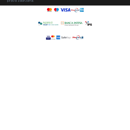
prava zadržana.
sačekate da uživate u vrhunskoj udobnosti i stilu
koji vam mi nudimo.
Ne čekajte više – istražite našu kolekciju stolica,
pronađite svoju omiljenu
Geppetto stolicu i
unesite eleganciju i kvalitet u svoj prostor
. Bez
obzira da li želite stolicu za trpezariju, dnevni
boravak, radni prostor ili bilo koji drugi deo doma, mi
imamo savršeno rešenje za vas.
Pregledajte našu kolekciju stolica danas i pronađite
svoj idealan
komad nameštaja
koji će vam pružiti
udobnost, stil i trajnu vrednost.