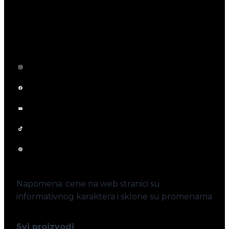
Napomena: cene na web stranici su
informativnog karaktera i sklone su promenama
Svi proizvodi