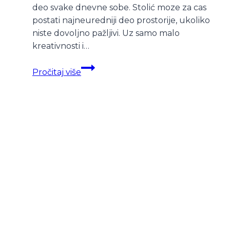
deo svake dnevne sobe. Stolić moze za cas
postati najneuredniji deo prostorije, ukoliko
niste dovoljno pažljivi. Uz samo malo
kreativnosti i…
Dekorišimo
Pročitaj više
klub
sto