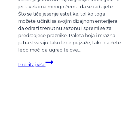
jer uvek ima mnogo čemu da se radujete.
Što se tiče jesenje estetike, toliko toga
možete učiniti sa svojim dizajnom enterijera
da odrazi trenutnu sezonu i spremi se za
predstojeće praznike. Paleta boja i mrazna
jutra stvaraju tako lepe pejzaže, tako da ćete
lepo moći da ugradite ove…
Opremite
Pročitaj više
svoj
dom
za
jesen