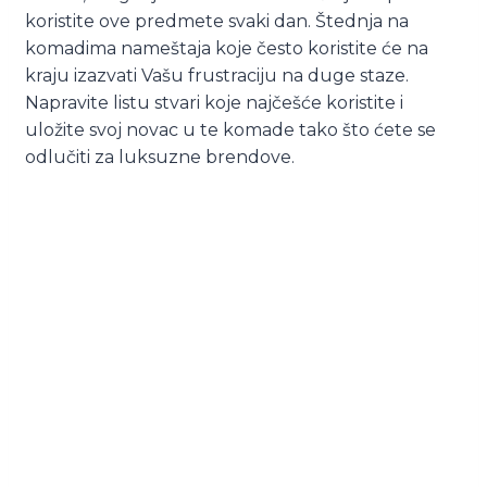
koristite ove predmete svaki dan. Štednja na
komadima nameštaja koje često koristite će na
kraju izazvati Vašu frustraciju na duge staze.
Napravite listu stvari koje najčešće koristite i
uložite svoj novac u te komade tako što ćete se
odlučiti za luksuzne brendove.