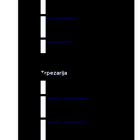
Dečiji nameštaj
Radni stolovi
Trpezarija
Trpezarijske stolice
Trpezarijski stolovi