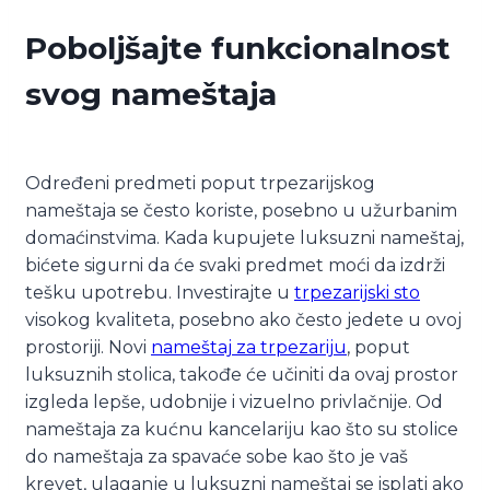
Poboljšajte funkcionalnost
svog nameštaja
Određeni predmeti poput trpezarijskog
nameštaja se često koriste, posebno u užurbanim
domaćinstvima. Kada kupujete luksuzni nameštaj,
bićete sigurni da će svaki predmet moći da izdrži
tešku upotrebu. Investirajte u
trpezarijski sto
visokog kvaliteta, posebno ako često jedete u ovoj
prostoriji. Novi
nameštaj za trpezariju
, poput
luksuznih stolica, takođe će učiniti da ovaj prostor
izgleda lepše, udobnije i vizuelno privlačnije. Od
nameštaja za kućnu kancelariju kao što su stolice
do nameštaja za spavaće sobe kao što je vaš
krevet, ulaganje u luksuzni nameštaj se isplati ako