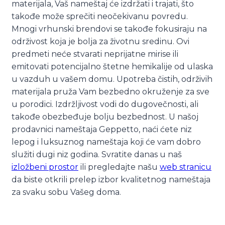
materijala, Vaš nameštaj će izdržati i trajati, što
takođe može sprečiti neočekivanu povredu.
Mnogi vrhunski brendovi se takođe fokusiraju na
održivost koja je bolja za životnu sredinu. Ovi
predmeti neće stvarati neprijatne mirise ili
emitovati potencijalno štetne hemikalije od ulaska
u vazduh u vašem domu. Upotreba čistih, održivih
materijala pruža Vam bezbedno okruženje za sve
u porodici. Izdržljivost vodi do dugovečnosti, ali
takođe obezbeđuje bolju bezbednost. U našoj
prodavnici nameštaja Geppetto, naći ćete niz
lepog i luksuznog nameštaja koji će vam dobro
služiti dugi niz godina. Svratite danas u naš
izložbeni prostor
ili pregledajte našu
web stranicu
da biste otkrili prelep izbor kvalitetnog nameštaja
za svaku sobu Vašeg doma.