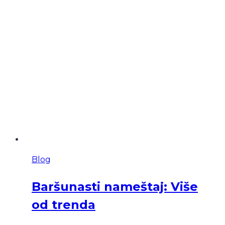
Blog
Baršunasti nameštaj: Više
od trenda