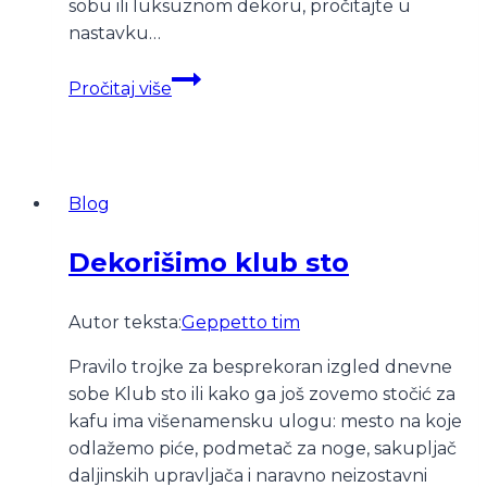
sobu ili luksuznom dekoru, pročitajte u
nastavku…
Dom
Pročitaj više
u
prazničnom
duhu
Blog
Dekorišimo klub sto
Autor teksta:
Geppetto tim
Pravilo trojke za besprekoran izgled dnevne
sobe Klub sto ili kako ga još zovemo stočić za
kafu ima višenamensku ulogu: mesto na koje
odlažemo piće, podmetač za noge, sakupljač
daljinskih upravljača i naravno neizostavni