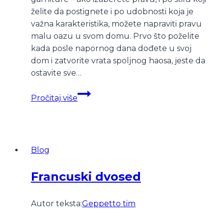
želite da postignete i po udobnosti koja je
važna karakteristika, možete napraviti pravu
malu oazu u svom domu. Prvo što poželite
kada posle napornog dana dođete u svoj
dom i zatvorite vrata spoljnog haosa, jeste da
ostavite sve…
Fotelja
Pročitaj više
kao
zagrljaj
udobnosti!
Blog
Francuski dvosed
Autor teksta:
Geppetto tim