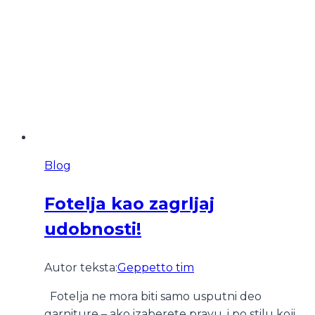
Blog
Fotelja kao zagrljaj
udobnosti!
Autor teksta:
Geppetto tim
Fotelja ne mora biti samo usputni deo
garniture – ako izaberete pravu, i po stilu koji