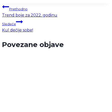
Prethodno
Kretanje
Trend boje za 2022. godinu
članka
Sledeće
Kul dečije sobe!
Povezane objave