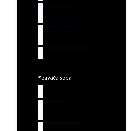
Barske stolice
Trpezarijski setovi
Geppetto Art Design
Spavaća soba
Letto kreveti
Tapacirani kreveti